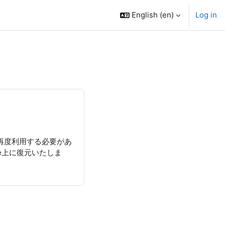
English ‎(en)‎
Log in
。再度利用する必要があ
e上に復元いたしま